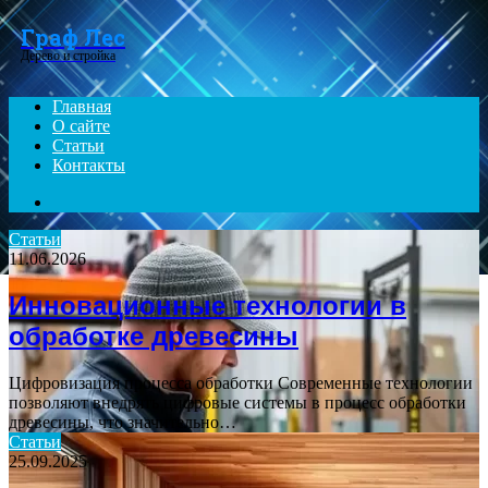
Menu
Граф Лес
Дерево и стройка
Главная
О сайте
Статьи
Контакты
Search
for
Статьи
11.06.2026
Инновационные технологии в
обработке древесины
Цифровизация процесса обработки Современные технологии
позволяют внедрять цифровые системы в процесс обработки
древесины, что значительно…
Статьи
25.09.2025