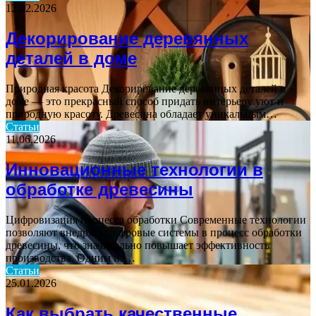
12.02.2026
Декорирование деревянных
деталей в доме
Природная красота Декорирование деревянных деталей в
доме — это прекрасный способ придать интерьеру уют и
природную красоту. Древесина обладает уникальным…
Статьи
11.06.2026
Инновационные технологии в
обработке древесины
Цифровизация процесса обработки Современные технологии
позволяют внедрять цифровые системы в процесс обработки
древесины, что значительно повышает эффективность
производства. Одним из…
Статьи
25.01.2026
Как выбрать качественные