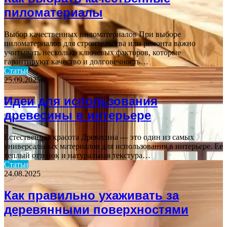
пиломатериалы
Выбор качественных пиломатериалов При выборе
пиломатериалов для строительства или ремонта важно
учитывать несколько ключевых факторов, которые
гарантируют качество и долговечность…
Статьи
25.09.2025
Идеи для использования
древесины в интерьере
Естественная красота Древесина — это один из самых
универсальных материалов для использования в интерьере. Ее
теплый оттенок и натуральная текстура…
Статьи
24.08.2025
Как правильно ухаживать за
деревянными поверхностями