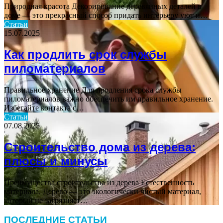
Природная красота Декорирование деревянных деталей в
доме — это прекрасный способ придать интерьеру уют и…
Статьи
15.07.2025
Как продлить срок службы
пиломатериалов
Правильное хранение Для продления срока службы
пиломатериалов важно обеспечить им правильное хранение.
Избегайте контакта с…
Статьи
07.08.2025
Строительство дома из дерева:
плюсы и минусы
Преимущества строительства из дерева Естественность
материала. Дерево — это экологически чистый материал,
который не загрязняет…
ПОСЛЕДНИЕ СТАТЬИ